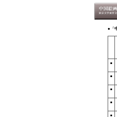
●『
■
■
■
■
■