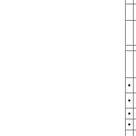
■
■
■
■