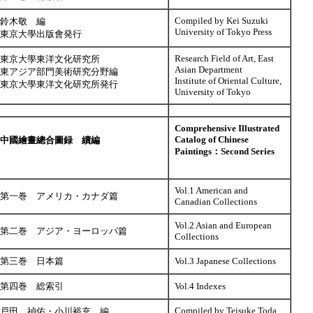
Compiled by Kei Suzuki
鈴木敬 編
University of Tokyo Press
東京大學出版會発行
Research Field of Art, East
東京大學東洋文化研究所
Asian Department
東アジア部門美術研究分野編
Institute of Oriental Culture,
東京大學東洋文化研究所発行
University of Tokyo
Comprehensive Illustrated
Catalog of Chinese
中國繪畫總合圖録 續編
Paintings：Second Series
Vol.1 American and
第一巻 アメリカ・カナダ篇
Canadian Collections
Vol.2 Asian and European
第二巻 アジア・ヨーロッパ篇
Collections
第三巻 日本篇
Vol.3 Japanese Collections
第四巻 総索引
Vol.4 Indexes
Compiled by Teisuke Toda
戸田 禎佑・小川裕充 編